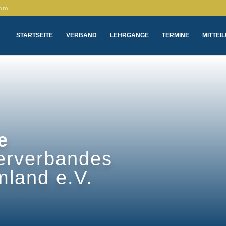
com
STARTSEITE
VERBAND
LEHRGÄNGE
TERMINE
MITTEI
e
erverbandes
mland e.V.