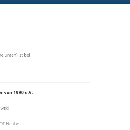
 unten) ist bei
r von 1990 e.V.
owski
 OT Neuhof