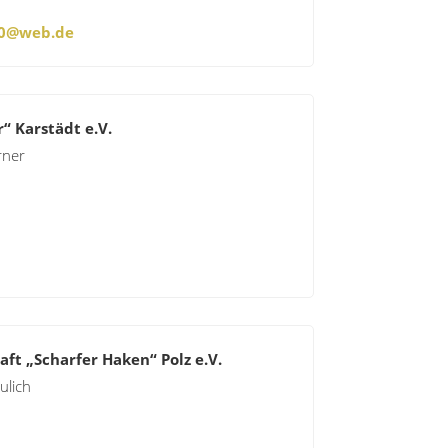
90@web.de
“ Karstädt e.V.
rner
ft „Scharfer Haken“ Polz e.V.
ulich