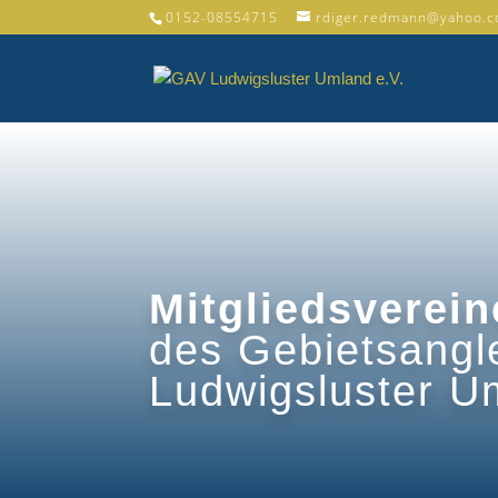
0152-08554715
rdiger.redmann@yahoo.
Mitgliedsverein
des Gebietsangl
Ludwigsluster U