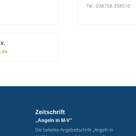
Tel.: 038758-358510
.V.
k.de
Zeitschrift
„Angeln in M-V“
Die beliebte Angelzeitschrift „Angeln in