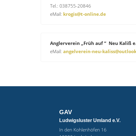
Tel.: 038755-20846
eMail:
krogis@t-online.de
Anglerverein „Früh auf “ Neu Kaliß e
eMail:
angelverein-neu-kaliss@outloo
GAV
Ludwigsluster Umland e.V.
In den Kohlenhöfen 16