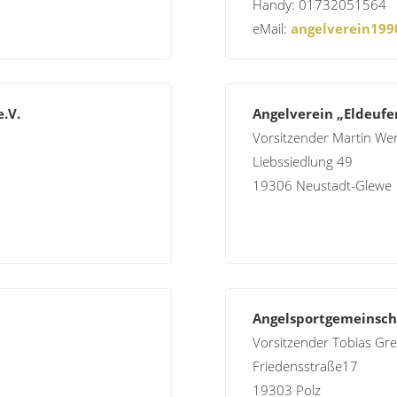
Handy: 01732051564
eMail:
angelverein19
.V.
Angelverein „Eldeufer
Vorsitzender Martin We
Liebssiedlung 49
19306 Neustadt-Glewe
Angelsportgemeinscha
Vorsitzender Tobias Gre
Friedensstraße17
19303 Polz